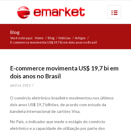
Blog
Você está aqui:
Home
/
Blog
/
Notícias
/
Artigos
/
E-commerce movimenta US$ 19,7 bi em dois anos no Brasil
E-commerce movimenta US$ 19,7 bi em
dois anos no Brasil
/
abril 16, 2015
O comércio eletrônico brasileiro movimentou nos últimos
dois anos US$ 19,7 bilhões, de acordo com estudo da
bandeira internacional de cartões Visa.
No País, o indicador que mede o estágio do comércio
eletrônico e a capacidade de utilização por parte dos