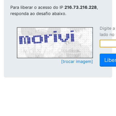
Para liberar o acesso
do IP
216.73.216.228
,
responda ao desafio abaixo.
Digite 
lado no
[trocar imagem]