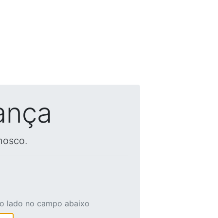
ança
nosco.
ao lado no campo abaixo