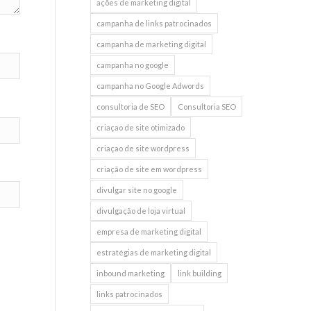
ações de marketing digital
campanha de links patrocinados
campanha de marketing digital
campanha no google
campanha no Google Adwords
consultoria de SEO
Consultoria SEO
criaçao de site otimizado
criaçao de site wordpress
criação de site em wordpress
divulgar site no google
divulgação de loja virtual
empresa de marketing digital
estratégias de marketing digital
inbound marketing
link building
links patrocinados