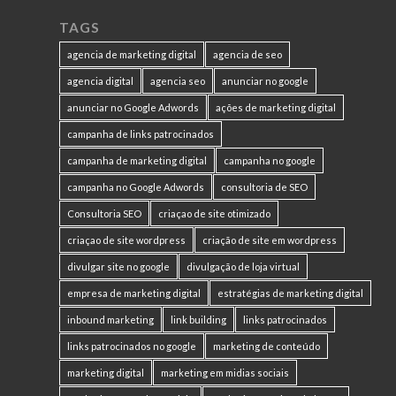
TAGS
agencia de marketing digital
agencia de seo
agencia digital
agencia seo
anunciar no google
anunciar no Google Adwords
ações de marketing digital
campanha de links patrocinados
campanha de marketing digital
campanha no google
campanha no Google Adwords
consultoria de SEO
Consultoria SEO
criaçao de site otimizado
criaçao de site wordpress
criação de site em wordpress
divulgar site no google
divulgação de loja virtual
empresa de marketing digital
estratégias de marketing digital
inbound marketing
link building
links patrocinados
links patrocinados no google
marketing de conteúdo
marketing digital
marketing em midias sociais