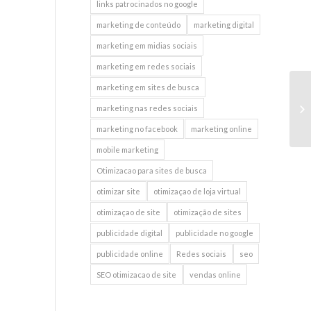
links patrocinados no google
marketing de conteúdo
marketing digital
marketing em midias sociais
marketing em redes sociais
marketing em sites de busca
In
marketing nas redes sociais
bo
marketing no facebook
marketing online
mobile marketing
Otimizacao para sites de busca
otimizar site
otimizaçao de loja virtual
otimizaçao de site
otimização de sites
publicidade digital
publicidade no google
publicidade online
Redes sociais
seo
SEO otimizacao de site
vendas online