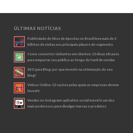
ÚLTIMAS NOTÍCIAS
Publicidade de Sites de Apostas no Brasil leva mais de 3
bilhões de visitas aos principais players do segmento
Como converter visitantes em clientes: 10 dicas eficazes
para empurrar seu público ao longo do funil de vendas
SEO para Blog: por que investir na otimização do seu
blog?
Vídeos Online: 13 razões pelas quais as empresas devem
investir
Vender no Instagram: aplicativo social móvel é um dos
mais poderosos para divulgar marcas e produtos