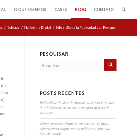
TAL
O QUE FAZEMOS
CASES
BLOG
CONTATO
og
/
Notícias
/
Marketing Digital
/
Sólo el 2% de la Publicidad son Pop-ups
PESQUISAR
 de
n de
e los
POSTS RECENTES
te)
Publicidade de Sites de Apostas no Brasil leva mais
as
de 3 bilhões de visitas aos principais players do
segmento
Las
Como converter visitantes em clientes: 10 dicas
s
eficazes para empurrar seu público ao longo do
funil de vendas
ón