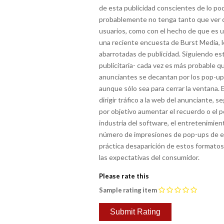
de esta publicidad conscientes de lo po
probablemente no tenga tanto que ver co
usuarios, como con el hecho de que es un
una reciente encuesta de Burst Media, l
abarrotadas de publicidad. Siguiendo es
publicitaria- cada vez es más probable q
anunciantes se decantan por los pop-ups 
aunque sólo sea para cerrar la ventana. 
dirigir tráfico a la web del anunciante
por objetivo aumentar el recuerdo o el p
industria del software, el entretenimient
número de impresiones de pop-ups de ene
práctica desaparición de estos formatos
las expectativas del consumidor.
Please rate this
Sample rating item