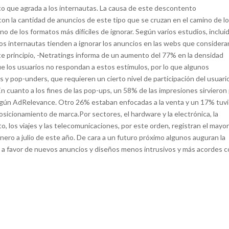
co que agrada a los internautas. La causa de este descontento
n la cantidad de anuncios de este tipo que se cruzan en el camino de l
o de los formatos más difíciles de ignorar. Según varios estudios, inclui
os internautas tienden a ignorar los anuncios en las webs que considera
te principio, -Netratings informa de un aumento del 77% en la densidad
ue los usuarios no respondan a estos estímulos, por lo que algunos
y pop-unders, que requieren un cierto nivel de participación del usuario
En cuanto a los fines de las pop-ups, un 58% de las impresiones sirvieron
, según AdRelevance. Otro 26% estaban enfocadas a la venta y un 17% tuv
osicionamiento de marca.Por sectores, el hardware y la electrónica, la
o, los viajes y las telecomunicaciones, por este orden, registran el mayor
ro a julio de este año. De cara a un futuro próximo algunos auguran la
 a favor de nuevos anuncios y diseños menos intrusivos y más acordes 