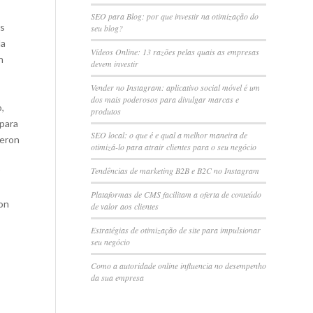
SEO para Blog: por que investir na otimização do
os
seu blog?
da
Vídeos Online: 13 razões pelas quais as empresas
n
devem investir
Vender no Instagram: aplicativo social móvel é um
dos mais poderosos para divulgar marcas e
,
produtos
 para
SEO local: o que é e qual a melhor maneira de
ieron
otimizá-lo para atrair clientes para o seu negócio
Tendências de marketing B2B e B2C no Instagram
Plataformas de CMS facilitam a oferta de conteúdo
con
de valor aos clientes
Estratégias de otimização de site para impulsionar
seu negócio
Como a autoridade online influencia no desempenho
da sua empresa