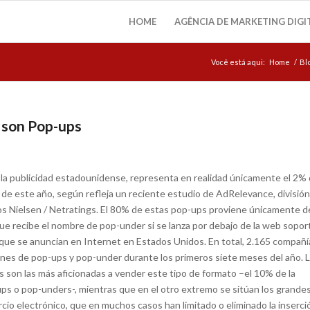
HOME
AGÊNCIA DE MARKETING DIGI
Você está aqui:
Home
/
Bl
d son Pop-ups
 la publicidad estadounidense, representa en realidad únicamente el 2%
o de este año, según refleja un reciente estudio de AdRelevance, divisió
s Nielsen / Netratings. El 80% de estas pop-ups proviene únicamente d
e recibe el nombre de pop-under si se lanza por debajo de la web sopor
s que se anuncian en Internet en Estados Unidos. En total, 2.165 compañí
ones de pop-ups y pop-under durante los primeros siete meses del año. 
 son las más aficionadas a vender este tipo de formato –el 10% de la
ps o pop-unders-, mientras que en el otro extremo se sitúan los grande
cio electrónico, que en muchos casos han limitado o eliminado la inserci