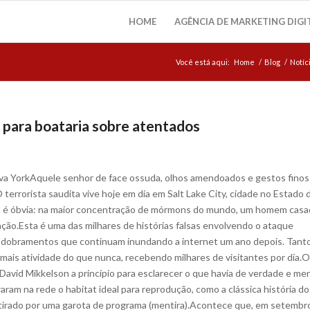
HOME
AGÊNCIA DE MARKETING DIGI
Você está aqui:
Home
/
Blog
/
Notíc
il para boataria sobre atentados
Nova YorkAquele senhor de face ossuda, olhos amendoados e gestos fino
 terrorista saudita vive hoje em dia em Salt Lake City, cidade no Estado 
a é óbvia: na maior concentração de mórmons do mundo, um homem cas
ção.Esta é uma das milhares de histórias falsas envolvendo o ataque
esdobramentos que continuam inundando a internet um ano depois. Tant
is atividade do que nunca, recebendo milhares de visitantes por dia.O
 David Mikkelson a princípio para esclarecer o que havia de verdade e men
ram na rede o habitat ideal para reprodução, como a clássica história do
etirado por uma garota de programa (mentira).Acontece que, em setembr