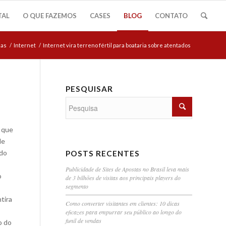
TAL
O QUE FAZEMOS
CASES
BLOG
CONTATO
ias
/
Internet
/
Internet vira terreno fértil para boataria sobre atentados
PESQUISAR
s que
de
ado
POSTS RECENTES
Publicidade de Sites de Apostas no Brasil leva mais
o
de 3 bilhões de visitas aos principais players do
segmento
tira
Como converter visitantes em clientes: 10 dicas
eficazes para empurrar seu público ao longo do
funil de vendas
o do