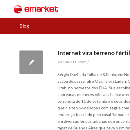
Blog
Internet vira terreno fért
/
setembro 11, 2002
Sérgio Dávila da Folha de S.Paulo, em 
acaba de passar ali é Osama bin Laden. O
Utah, no noroeste dos EUA. Sua escolh
com várias mulheres não vai chamar aten
terrorista de 11 de setembro e seus d
que o site www.snopes.com segue com ma
endereço foi criado pelo casal Barbara e
em diversas lendas urbanas que encontra
rapaz de Buenos Aires que teve o rim r