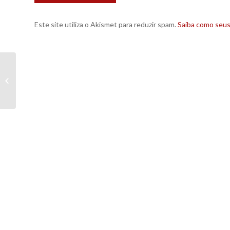
Este site utiliza o Akismet para reduzir spam.
Saiba como seu
IAB convoca a los anunciantes para
conocer las ventajas de la red