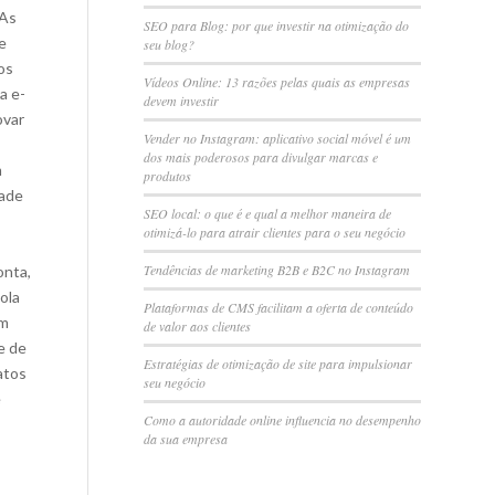
 As
SEO para Blog: por que investir na otimização do
e
seu blog?
os
Vídeos Online: 13 razões pelas quais as empresas
a e-
devem investir
ovar
Vender no Instagram: aplicativo social móvel é um
dos mais poderosos para divulgar marcas e
m
produtos
dade
SEO local: o que é e qual a melhor maneira de
otimizá-lo para atrair clientes para o seu negócio
Tendências de marketing B2B e B2C no Instagram
onta,
ola
Plataformas de CMS facilitam a oferta de conteúdo
um
de valor aos clientes
e de
Estratégias de otimização de site para impulsionar
atos
seu negócio
e
Como a autoridade online influencia no desempenho
da sua empresa