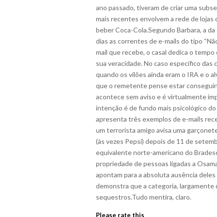
ano passado, tiveram de criar uma subse
mais recentes envolvem a rede de lojas 
beber Coca-Cola.Segundo Barbara, a da 
dias as correntes de e-mails do tipo “Nã
mail que recebe, o casal dedica o tempo
sua veracidade. No caso específico das 
quando os vilões ainda eram o IRA e o al
que o remetente pense estar conseguin
acontece sem aviso e é virtualmente impo
intenção é de fundo mais psicológico do
apresenta três exemplos de e-mails rec
um terrorista amigo avisa uma garçonet
(às vezes Pepsi) depois de 11 de setemb
equivalente norte-americano do Bradesc
propriedade de pessoas ligadas a Osama
apontam para a absoluta ausência dele
demonstra que a categoria, largamente 
sequestros.Tudo mentira, claro.
Please rate this