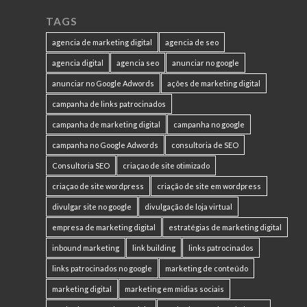
TAGS
agencia de marketing digital
agencia de seo
agencia digital
agencia seo
anunciar no google
anunciar no Google Adwords
ações de marketing digital
campanha de links patrocinados
campanha de marketing digital
campanha no google
campanha no Google Adwords
consultoria de SEO
Consultoria SEO
criaçao de site otimizado
criaçao de site wordpress
criação de site em wordpress
divulgar site no google
divulgação de loja virtual
empresa de marketing digital
estratégias de marketing digital
inbound marketing
link building
links patrocinados
links patrocinados no google
marketing de conteúdo
marketing digital
marketing em midias sociais