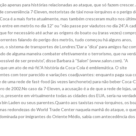
ção apenas para histórias relacionadas ao ataque, que só fazem crescer.
de conveniência 7-Eleven, motoristas de táxi nova-iorquinos e o perigo d
Coca é a mais forte atualmente, mas também cresceram muito nos últim
o entre em metrôs no dia 12” ou “não passe por viadutos no dia 24”.A cad
 que for necessário até achar as origens do boato ou (raras vezes) compr
correntes falando do perigo dos metrôs, tudo começou há alguns anos,
vo, o sistema de transportes de Londres.”Dar a “dica” para amigos faz co
do de alguma maneira combater efetivamente o terrorismo, que na ver
ssível de ser previsto”, disse Barbara à “Salon” (www.salon.com). “A
 que um ato de má-fé.”A história da Coca-Cola é emblemática. O site
entes com teor parecido e variações coadjuvantes: enquanto paga sua c
e de uma rede de fast-food (às vezes lanchonete) para não beber Coca-C
ro de 2002.No caso da 7-Eleven, a acusação é a de que a rede de lojas, 
o, presente em virtualmente todas as cidades dos EUA, seria na verdad
 bin Laden ou seus parentes.Quanto aos taxistas nova-iorquinos, os bo
s nas redondezas do World Trade Center naquela manhã do ataque, o qu
dominada por imigrantes do Oriente Médio, sabia com antecedência dos