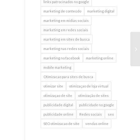
links patrocinados no google
marketing de conteúdo
marketing digital
marketing em midias sociais
marketing em redes sociais
marketing em sites de busca
Se
marketing nas redes sociais
ci
marketing no facebook
marketing online
mobile marketing
Otimizacao para sites de busca
otimizar site
otimizaçao de loja virtual
otimizaçao de site
otimização de sites
publicidade digital
publicidade no google
publicidade online
Redes sociais
seo
SEO otimizacao de site
vendas online