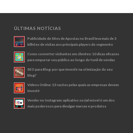
ÚLTIMAS NOTÍCIAS
Publicidade de Sites de Apostas no Brasil leva mais de 3
bilhões de visitas aos principais players do segmento
Como converter visitantes em clientes: 10 dicas eficazes
para empurrar seu público ao longo do funil de vendas
SEO para Blog: por que investir na otimização do seu
blog?
Vídeos Online: 13 razões pelas quais as empresas devem
investir
Vender no Instagram: aplicativo social móvel é um dos
mais poderosos para divulgar marcas e produtos