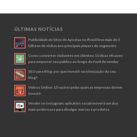
ÚLTIMAS NOTÍCIAS
Publicidade de Sites de Apostas no Brasil leva mais de 3
bilhões de visitas aos principais players do segmento
Como converter visitantes em clientes: 10 dicas eficazes
para empurrar seu público ao longo do funil de vendas
SEO para Blog: por que investir na otimização do seu
blog?
Vídeos Online: 13 razões pelas quais as empresas devem
investir
Vender no Instagram: aplicativo social móvel é um dos
mais poderosos para divulgar marcas e produtos