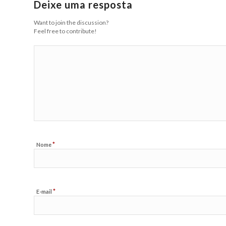
Deixe uma resposta
Want to join the discussion?
Feel free to contribute!
*
Nome
*
E-mail