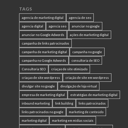
TAGS
agencia de marketing digital
agencia de seo
agencia digital
agencia seo
anunciar no google
anunciar no Google Adwords
ações de marketing digital
campanha de links patrocinados
campanha de marketing digital
campanha no google
campanha no Google Adwords
consultoria de SEO
Consultoria SEO
criaçao de site otimizado
criaçao de site wordpress
criação de site em wordpress
divulgar site no google
divulgação de loja virtual
empresa de marketing digital
estratégias de marketing digital
inbound marketing
link building
links patrocinados
links patrocinados no google
marketing de conteúdo
marketing digital
marketing em midias sociais