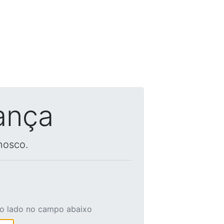
ança
nosco.
ao lado no campo abaixo