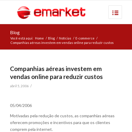
Blog
Você está aqui:
Home
/
Blog
/
Notícias
/
E-commerce
/
Companhias aéreas investem em vendas online para reduzir custos
Companhias aéreas investem em
vendas online para reduzir custos
/
abril 5, 2006
05/04/2006
Motivadas pela redução de custos, as companhias aéreas
oferecem promoções e incentivos para que os clientes
comprem pela internet.