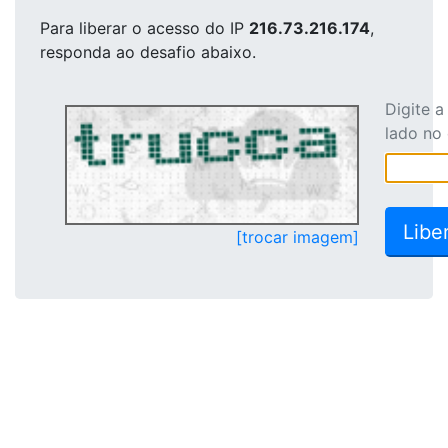
Para liberar o acesso
do IP
216.73.216.174
,
responda ao desafio abaixo.
Digite 
lado no
[trocar imagem]