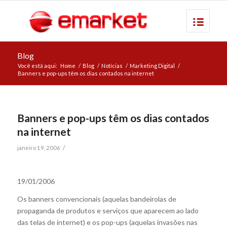
Blog
Você está aqui:
Home
/
Blog
/
Notícias
/
Marketing Digital
/
Banners e pop-ups têm os dias contados na internet
Banners e pop-ups têm os dias contados
na internet
/
janeiro 19, 2006
19/01/2006
Os banners convencionais (aquelas bandeirolas de
propaganda de produtos e serviços que aparecem ao lado
das telas de internet) e os pop-ups (aquelas invasões nas