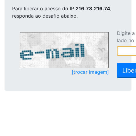
Para liberar o acesso
do IP
216.73.216.74
,
responda ao desafio abaixo.
Digite 
lado no
[trocar imagem]