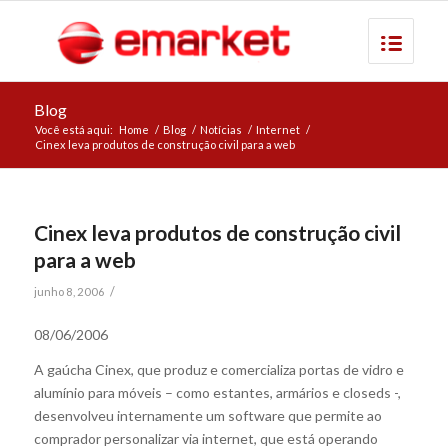
Blog
Você está aqui:
Home
/
Blog
/
Notícias
/
Internet
/
Cinex leva produtos de construção civil para a web
Cinex leva produtos de construção civil
para a web
/
junho 8, 2006
08/06/2006
A gaúcha Cinex, que produz e comercializa portas de vidro e
alumínio para móveis – como estantes, armários e closeds -,
desenvolveu internamente um software que permite ao
comprador personalizar via internet, que está operando