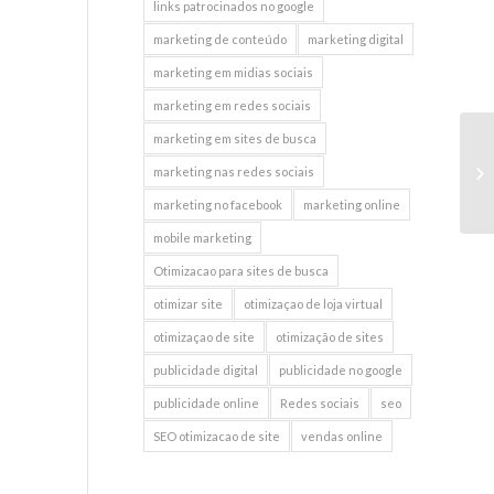
links patrocinados no google
marketing de conteúdo
marketing digital
marketing em midias sociais
marketing em redes sociais
marketing em sites de busca
In
marketing nas redes sociais
do
marketing no facebook
marketing online
mobile marketing
Otimizacao para sites de busca
otimizar site
otimizaçao de loja virtual
otimizaçao de site
otimização de sites
publicidade digital
publicidade no google
publicidade online
Redes sociais
seo
SEO otimizacao de site
vendas online