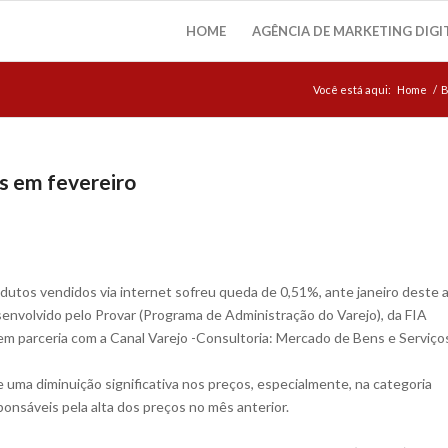
HOME
AGÊNCIA DE MARKETING DIGI
Você está aqui:
Home
/
B
os em fevereiro
dutos vendidos via internet sofreu queda de 0,51%, ante janeiro deste 
esenvolvido pelo Provar (Programa de Administração do Varejo), da FIA
em parceria com a Canal Varejo -Consultoria: Mercado de Bens e Serviço
e uma diminuição significativa nos preços, especialmente, na categoria
ponsáveis pela alta dos preços no mês anterior.