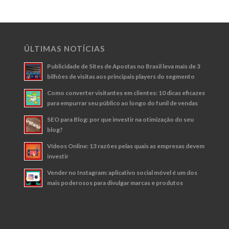
ÚLTIMAS NOTÍCIAS
Publicidade de Sites de Apostas no Brasil leva mais de 3
bilhões de visitas aos principais players do segmento
Como converter visitantes em clientes: 10 dicas eficazes
para empurrar seu público ao longo do funil de vendas
SEO para Blog: por que investir na otimização do seu
blog?
Vídeos Online: 13 razões pelas quais as empresas devem
investir
Vender no Instagram: aplicativo social móvel é um dos
mais poderosos para divulgar marcas e produtos