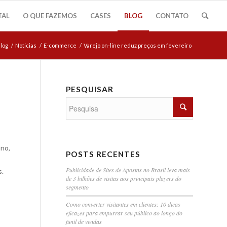
TAL
O QUE FAZEMOS
CASES
BLOG
CONTATO
log
/
Notícias
/
E-commerce
/
Varejo on-line reduz preços em fevereiro
PESQUISAR
ano,
POSTS RECENTES
Publicidade de Sites de Apostas no Brasil leva mais
s.
de 3 bilhões de visitas aos principais players do
segmento
Como converter visitantes em clientes: 10 dicas
eficazes para empurrar seu público ao longo do
funil de vendas