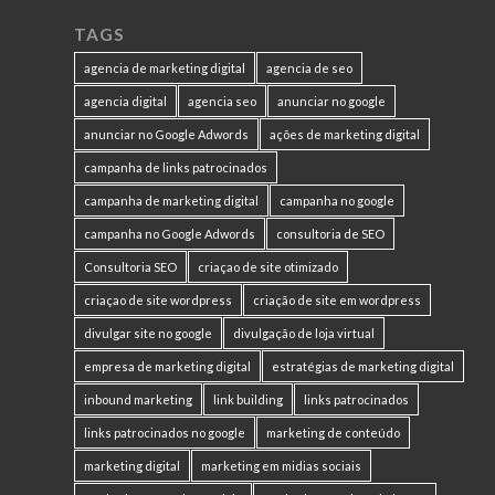
TAGS
agencia de marketing digital
agencia de seo
agencia digital
agencia seo
anunciar no google
anunciar no Google Adwords
ações de marketing digital
campanha de links patrocinados
campanha de marketing digital
campanha no google
campanha no Google Adwords
consultoria de SEO
Consultoria SEO
criaçao de site otimizado
criaçao de site wordpress
criação de site em wordpress
divulgar site no google
divulgação de loja virtual
empresa de marketing digital
estratégias de marketing digital
inbound marketing
link building
links patrocinados
links patrocinados no google
marketing de conteúdo
marketing digital
marketing em midias sociais