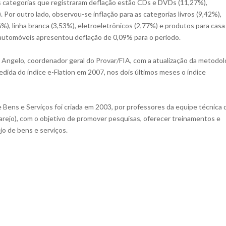
 categorias que registraram deflação estão CDs e DVDs (11,27%),
 Por outro lado, observou-se inflação para as categorias livros (9,42%),
6%), linha branca (3,53%), eletroeletrônicos (2,77%) e produtos para casa
 automóveis apresentou deflação de 0,09% para o período.
 Angelo, coordenador geral do Provar/FIA, com a atualização da metodol
edida do índice e-Flation em 2007, nos dois últimos meses o índice
 Bens e Serviços foi criada em 2003, por professores da equipe técnica 
rejo), com o objetivo de promover pesquisas, oferecer treinamentos e
ejo de bens e serviços.