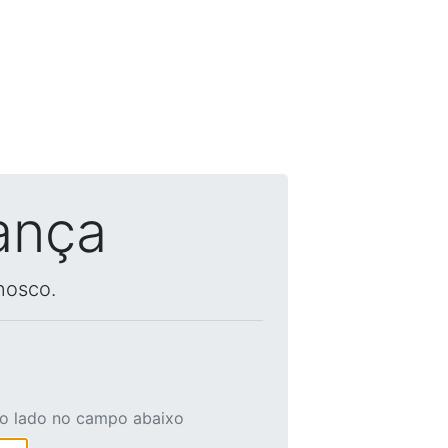
ança
nosco.
ao lado no campo abaixo