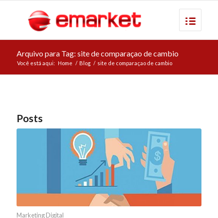
Arquivo para Tag: site de comparaçao de cambio
Você está aqui:
Home
/
Blog
/
site de comparaçao de cambio
Posts
Marketing Digital