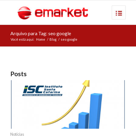
Arquivo para Tag: seo google
Você está aqui:
Home
/
Blog
/
seo google
Posts
Notícias