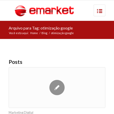
Arquivo para Tag: otimização google
Você está aqui:
Home
/
Blog
/
otimização google
Posts
Marketing Digital