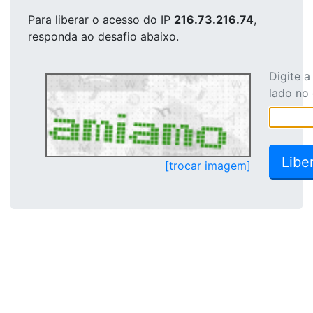
Para liberar o acesso
do IP
216.73.216.74
,
responda ao desafio abaixo.
Digite 
lado no
[trocar imagem]