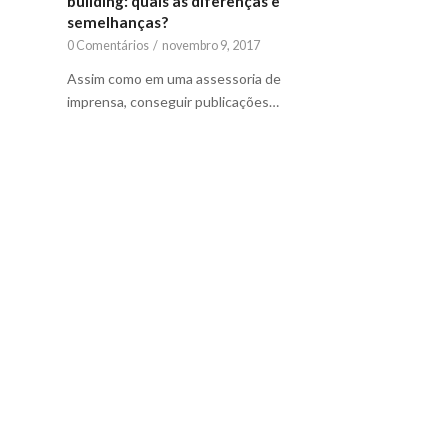
building: quais as diferenças e
semelhanças?
0 Comentários
/
novembro 9, 2017
Assim como em uma assessoria de
imprensa, conseguir publicações…