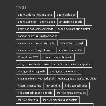
TAGS
agencia de marketing digital
agencia de seo
agencia digital
agencia seo
anunciar no google
anunciar no Google Adwords
ações de marketing digital
campanha de links patrocinados
campanha de marketing digital
campanha no google
campanha no Google Adwords
consultoria de SEO
Consultoria SEO
criaçao de site otimizado
criaçao de site wordpress
criação de site em wordpress
divulgar site no google
divulgação de loja virtual
empresa de marketing digital
estratégias de marketing digital
inbound marketing
link building
links patrocinados
links patrocinados no google
marketing de conteúdo
marketing digital
marketing em midias sociais