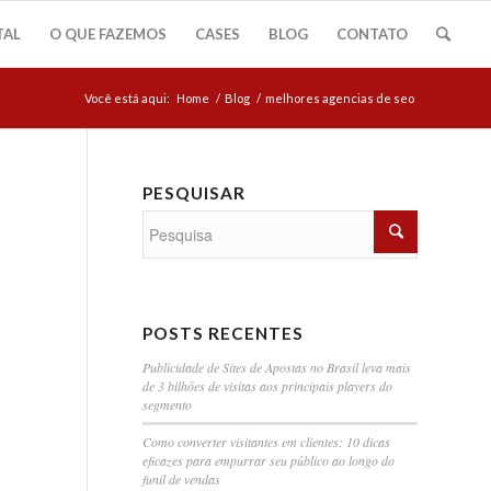
TAL
O QUE FAZEMOS
CASES
BLOG
CONTATO
Você está aqui:
Home
/
Blog
/
melhores agencias de seo
PESQUISAR
POSTS RECENTES
Publicidade de Sites de Apostas no Brasil leva mais
de 3 bilhões de visitas aos principais players do
segmento
Como converter visitantes em clientes: 10 dicas
eficazes para empurrar seu público ao longo do
funil de vendas