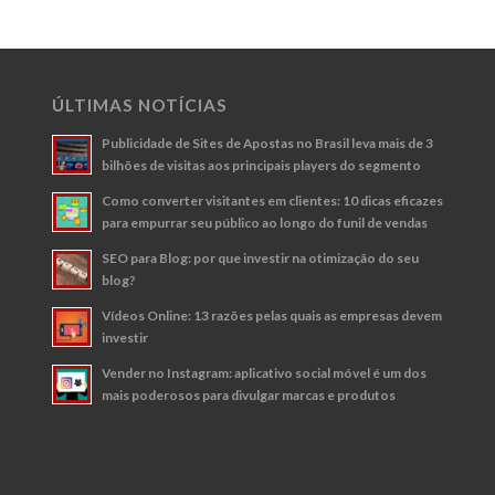
ÚLTIMAS NOTÍCIAS
Publicidade de Sites de Apostas no Brasil leva mais de 3
bilhões de visitas aos principais players do segmento
Como converter visitantes em clientes: 10 dicas eficazes
para empurrar seu público ao longo do funil de vendas
SEO para Blog: por que investir na otimização do seu
blog?
Vídeos Online: 13 razões pelas quais as empresas devem
investir
Vender no Instagram: aplicativo social móvel é um dos
mais poderosos para divulgar marcas e produtos