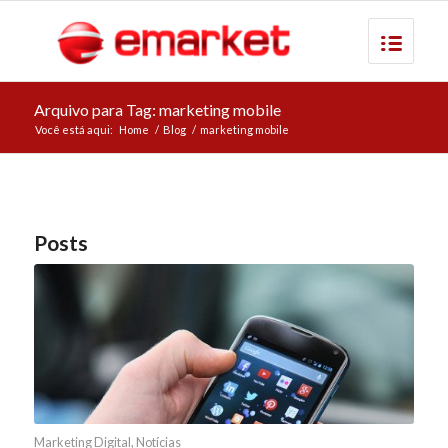
Arquivo para Tag: marketing mobile
Você está aqui:
Home
/
Blog
/
marketing mobile
Posts
Marketing Digital
,
Notícias