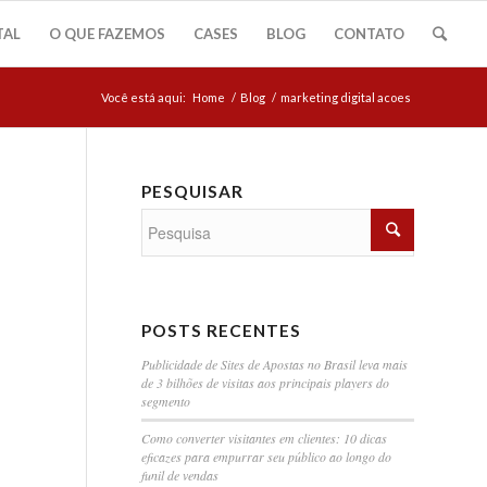
TAL
O QUE FAZEMOS
CASES
BLOG
CONTATO
Você está aqui:
Home
/
Blog
/
marketing digital acoes
PESQUISAR
POSTS RECENTES
Publicidade de Sites de Apostas no Brasil leva mais
de 3 bilhões de visitas aos principais players do
segmento
Como converter visitantes em clientes: 10 dicas
eficazes para empurrar seu público ao longo do
funil de vendas