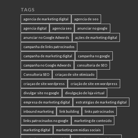
TAGS
agencia de marketing digital
agencia de seo
agencia digital
agencia seo
anunciar no google
anunciar no Google Adwords
ações de marketing digital
campanha de links patrocinados
campanha de marketing digital
campanha no google
campanha no Google Adwords
consultoria de SEO
Consultoria SEO
criaçao de site otimizado
criaçao de site wordpress
criação de site em wordpress
divulgar site no google
divulgação de loja virtual
empresa de marketing digital
estratégias de marketing digital
inbound marketing
link building
links patrocinados
links patrocinados no google
marketing de conteúdo
marketing digital
marketing em midias sociais