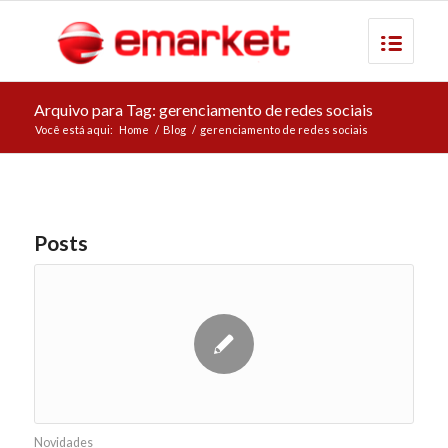
Arquivo para Tag: gerenciamento de redes sociais
Você está aqui:
Home
/
Blog
/
gerenciamento de redes sociais
Posts
Novidades