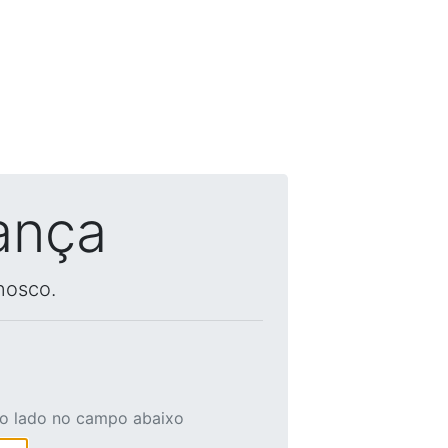
ança
nosco.
ao lado no campo abaixo