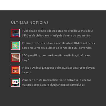
ÚLTIMAS NOTÍCIAS
Publicidade de Sites de Apostas no Brasil leva mais de 3
bilhões de visitas aos principais players do segmento
Como converter visitantes em clientes: 10 dicas eficazes
para empurrar seu público ao longo do funil de vendas
SEO para Blog: por que investir na otimização do seu
blog?
Vídeos Online: 13 razões pelas quais as empresas devem
investir
Vender no Instagram: aplicativo social móvel é um dos
mais poderosos para divulgar marcas e produtos