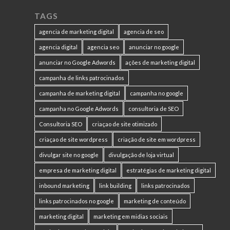
TAGS
agencia de marketing digital
agencia de seo
agencia digital
agencia seo
anunciar no google
anunciar no Google Adwords
ações de marketing digital
campanha de links patrocinados
campanha de marketing digital
campanha no google
campanha no Google Adwords
consultoria de SEO
Consultoria SEO
criaçao de site otimizado
criaçao de site wordpress
criação de site em wordpress
divulgar site no google
divulgação de loja virtual
empresa de marketing digital
estratégias de marketing digital
inbound marketing
link building
links patrocinados
links patrocinados no google
marketing de conteúdo
marketing digital
marketing em midias sociais