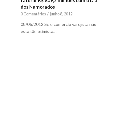
faturar R$ 809,2 milhões com o Dia
dos Namorados
0 Comentários
/
junho 8, 2012
08/06/2012 Se o comércio varejista não
está tão otimista…