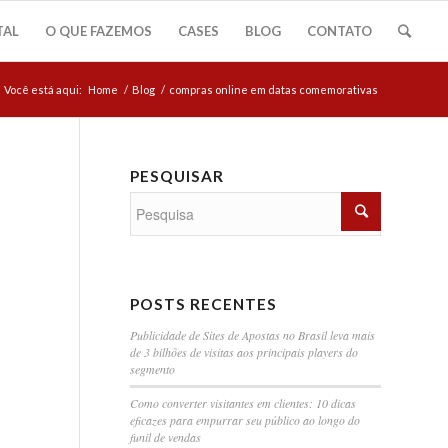
TAL
O QUE FAZEMOS
CASES
BLOG
CONTATO
Você está aqui:
Home
/
Blog
/
compras online em datas comemorativas
PESQUISAR
POSTS RECENTES
Publicidade de Sites de Apostas no Brasil leva mais
de 3 bilhões de visitas aos principais players do
segmento
Como converter visitantes em clientes: 10 dicas
eficazes para empurrar seu público ao longo do
funil de vendas