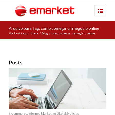
Arquivo para Tag: como começar um negócio online
Você está aqui:
Home
/
Blog
/
como começar um negócio online
Posts
E-commerce
,
Internet
,
Marketing Digital
,
Notícias