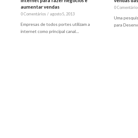
internet para fazer negócios e
vendas das 
aumentar vendas
0 Comentário
0 Comentários
/
agosto 5, 2013
Uma pesquisa
Empresas de todos portes utilizam a
para Desenv
internet como principal canal…