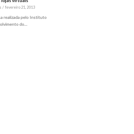
lojas virtuais
s
/
fevereiro 21, 2013
 realizada pelo Instituto
olvimento do…