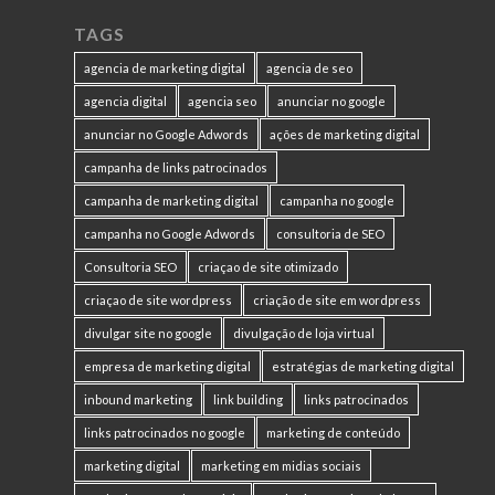
TAGS
agencia de marketing digital
agencia de seo
agencia digital
agencia seo
anunciar no google
anunciar no Google Adwords
ações de marketing digital
campanha de links patrocinados
campanha de marketing digital
campanha no google
campanha no Google Adwords
consultoria de SEO
Consultoria SEO
criaçao de site otimizado
criaçao de site wordpress
criação de site em wordpress
divulgar site no google
divulgação de loja virtual
empresa de marketing digital
estratégias de marketing digital
inbound marketing
link building
links patrocinados
links patrocinados no google
marketing de conteúdo
marketing digital
marketing em midias sociais