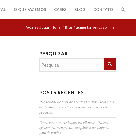
TAL
O QUE FAZEMOS
CASES
BLOG
CONTATO
Você está aqui:
Home
/
Blog
/
aumentar vendas online
PESQUISAR
POSTS RECENTES
Publicidade de Sites de Apostas no Brasil leva mais
de 3 bilhões de visitas aos principais players do
segmento
Como converter visitantes em clientes: 10 dicas
eficazes para empurrar seu público ao longo do
funil de vendas