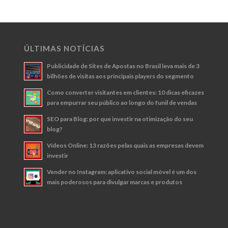
ÚLTIMAS NOTÍCIAS
Publicidade de Sites de Apostas no Brasil leva mais de 3
bilhões de visitas aos principais players do segmento
Como converter visitantes em clientes: 10 dicas eficazes
para empurrar seu público ao longo do funil de vendas
SEO para Blog: por que investir na otimização do seu
blog?
Vídeos Online: 13 razões pelas quais as empresas devem
investir
Vender no Instagram: aplicativo social móvel é um dos
mais poderosos para divulgar marcas e produtos