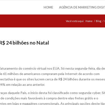
HOME
AGÊNCIA DE MARKETING DIGI
Você está aqui:
Home
/
Blog
/
R$ 24 bilhões no Natal
aturamento do comércio virtual nos EUA. Só nesta segunda-feira, dia de
 de 61 milhões de americanos compraram pela Internet de acordo com
ctativa é que os sites lucrem cerca de R$ 24 bilhões durante os meses
% em relação ao ano anterior.
as daquele País, o início desta foi classificado como segunda-cyber. Si
e condições mais favoráveis à compra dentre elas fretes grátis e o
entes em lojas e magazines convencionais. As principais opções deste tip