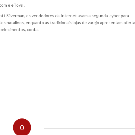
com e eToys .
cott Silverman, os vendedores da Internet usam a segunda-cyber para
os natalinos, enquanto as tradicionais lojas de varejo apresentam ofert
belecimentos, conta.
0