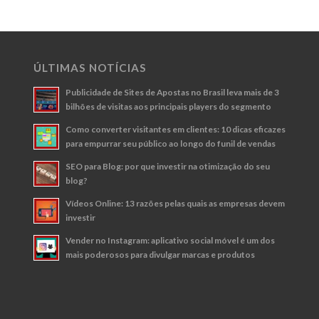
ÚLTIMAS NOTÍCIAS
Publicidade de Sites de Apostas no Brasil leva mais de 3
bilhões de visitas aos principais players do segmento
Como converter visitantes em clientes: 10 dicas eficazes
para empurrar seu público ao longo do funil de vendas
SEO para Blog: por que investir na otimização do seu
blog?
Vídeos Online: 13 razões pelas quais as empresas devem
investir
Vender no Instagram: aplicativo social móvel é um dos
mais poderosos para divulgar marcas e produtos