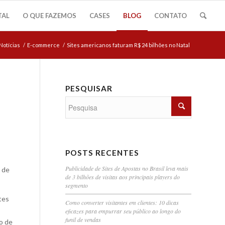
TAL
O QUE FAZEMOS
CASES
BLOG
CONTATO
Notícias
/
E-commerce
/
Sites americanos faturam R$ 24 bilhões no Natal
PESQUISAR
POSTS RECENTES
Publicidade de Sites de Apostas no Brasil leva mais
 de
de 3 bilhões de visitas aos principais players do
segmento
tes
Como converter visitantes em clientes: 10 dicas
eficazes para empurrar seu público ao longo do
funil de vendas
o de