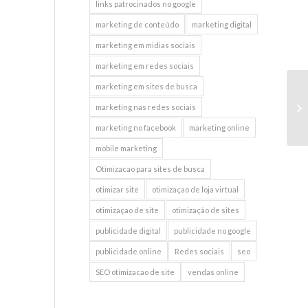
links patrocinados no google
marketing de conteúdo
marketing digital
marketing em midias sociais
marketing em redes sociais
marketing em sites de busca
Go
marketing nas redes sociais
marketing no facebook
marketing online
mobile marketing
Otimizacao para sites de busca
otimizar site
otimizaçao de loja virtual
otimizaçao de site
otimização de sites
publicidade digital
publicidade no google
publicidade online
Redes sociais
seo
SEO otimizacao de site
vendas online