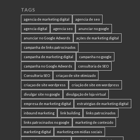
TAGS
agencia de marketing digital
agencia de seo
agencia digital
agencia seo
anunciar no google
anunciar no Google Adwords
ações de marketing digital
campanha de links patrocinados
campanha de marketing digital
campanha no google
campanha no Google Adwords
consultoria de SEO
Consultoria SEO
criaçao de site otimizado
criaçao de site wordpress
criação de site em wordpress
divulgar site no google
divulgação de loja virtual
empresa de marketing digital
estratégias de marketing digital
inbound marketing
link building
links patrocinados
links patrocinados no google
marketing de conteúdo
marketing digital
marketing em midias sociais