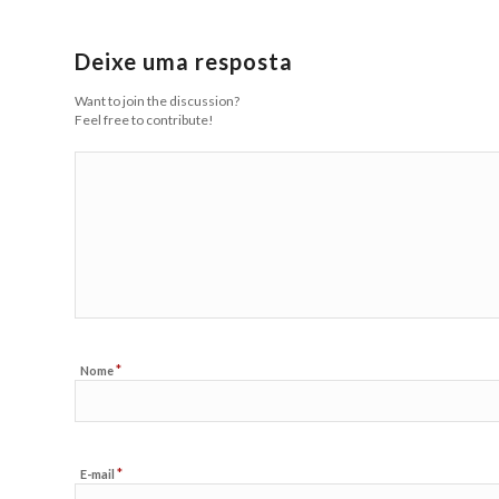
Deixe uma resposta
Want to join the discussion?
Feel free to contribute!
*
Nome
*
E-mail