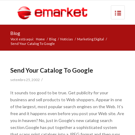
Blog
Você está aqui:
Home
/
Blog
/
Notícias
/
Marketing Digital
/
Send Your Catalog To Google
Send Your Catalog To Google
/
setembro 25, 2002
It sounds too good to be true. Get publicity for your
business and sell products to Web shoppers. Appear in one
of the largest, most popular search engines on the Web. It’s
free and it happens even before you post your Web site. Are
you in heaven? No, just in Google’s new catalog search
section.Google has put together a sophisticated system
that scans print catalogs into a JPEG format and then runs