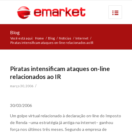
Blog
Você está aqui:
Home
/
Blog
/
Notícias
/
Internet
/
Piratas intensificam ataques on-line relacionados ao IR
Piratas intensificam ataques on-line
relacionados ao IR
/
março 30, 2006
30/03/2006
Um golpe virtual relacionado à declaração on-line do Imposto
de Renda –uma estratégia já antiga na internet– ganhou
força nos últimos três meses. Segundo a empresa de