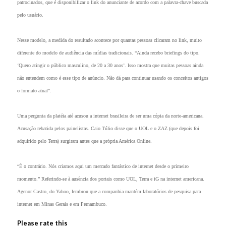
patrocinados, que é disponibilizar o link do anunciante de acordo com a palavra-chave buscada
pelo usuário.
Nesse modelo, a medida do resultado acontece por quantas pessoas clicaram no link, muito
diferente do modelo de audiência das mídias tradicionais. “Ainda recebo briefings do tipo.
‘Quero atingir o público masculino, de 20 a 30 anos’. Isso mostra que muitas pessoas ainda
não entendem como é esse tipo de anúncio. Não dá para continuar usando os conceitos antigos
o formato atual”.
Uma pergunta da platéia até acusou a internet brasileira de ser uma cópia da norte-americana.
Acusação rebatida pelos painelistas. Caio Túlio disse que o UOL e o ZAZ (que depois foi
adquirido pelo Terra) surgiram antes que a própria América Online.
“É o contrário. Nós criamos aqui um mercado fantástico de internet desde o primeiro
momento.” Referindo-se à ausência dos portais como UOL, Terra e iG na internet americana.
Agenor Castro, do Yahoo, lembrou que a companhia mantém laboratórios de pesquisa para
internet em Minas Gerais e em Pernambuco.
Please rate this