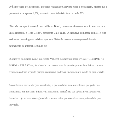
O último dado do Intermeios, pesquisa realizada pela revista Meio e Mensagem, mostra que o
percentual é de apenas 1,9%, enquanto que a televisão tem cerca de 80%.
“De cada real que é investido em mídia no Brasil, quarenta e cinco centavos ficam com uma
única emissora, a Rede Globo”, acrescenta Caio Túlio. O executivo comparou com a TV por
assinatura que atinge no máximo quatro milhões de pessoas e consegue o dobro do
faturamento da internet, segundo ele.
O objetivo do último painel do evento Web 2.0, promovido pelas revistas TELETIME, TI
INSIDE e TELA VIVA, foi discutir com executivos de grandes portais brasileiros como as
ferramentas dessa segunda geração da internet poderiam incrementar a venda de publicidade.
A conclusão a que se chegou, entretanto, é que ainda há muita resistência por parte dos
anunciantes em aceitarem iniciativas inovadoras, resistência das agências em apostar em
formatos cujo retorno não é garantido e até em sites que não oferecem oportunidade para
inovação.