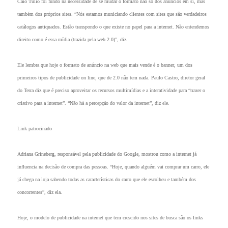
Caio Túlio foi fundo na necessidade de se mudar o formato não só dos anúncios em si, mas
também dos próprios sites. “Nós estamos municiando clientes com sites que são verdadeiros
catálogos antiquados. Estão transpondo o que existe no papel para a internet. Não entendemos
direito como é essa mídia (trazida pela web 2.0)”, diz.
Ele lembra que hoje o formato de anúncio na web que mais vende é o banner, um dos
primeiros tipos de publicidade on line, que de 2.0 não tem nada. Paulo Castro, diretor geral
do Terra diz que é preciso aproveitar os recursos multimídias e a interatividade para “trazer o
criativo para a internet”. “Não há a percepção do valor da internet”, diz ele.
Link patrocinado
Adriana Grineberg, responsável pela publicidade do Google, mostrou como a internet já
influencia na decisão de compra das pessoas. “Hoje, quando alguém vai comprar um carro, ele
já chega na loja sabendo todas as características do carro que ele escolheu e também dos
concorrentes”, diz ela.
Hoje, o modelo de publicidade na internet que tem crescido nos sites de busca são os links