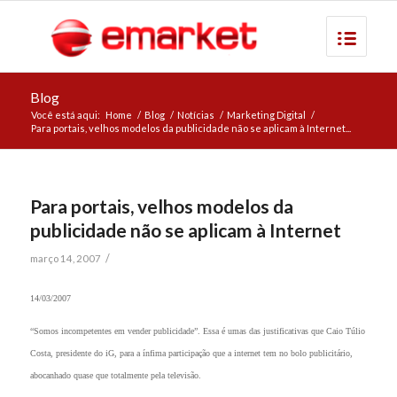
Blog
Você está aqui:
Home
/
Blog
/
Notícias
/
Marketing Digital
/
Para portais, velhos modelos da publicidade não se aplicam à Internet...
Para portais, velhos modelos da
publicidade não se aplicam à Internet
/
março 14, 2007
14/03/2007
“Somos incompetentes em vender publicidade”. Essa é umas das justificativas que Caio Túlio
Costa, presidente do iG, para a ínfima participação que a internet tem no bolo publicitário,
abocanhado quase que totalmente pela televisão.