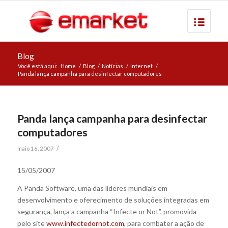
Blog
Você está aqui:
Home
/
Blog
/
Notícias
/
Internet
/
Panda lança campanha para desinfectar computadores
Panda lança campanha para desinfectar
computadores
/
maio 16, 2007
15/05/2007
A Panda Software, uma das líderes mundiais em
desenvolvimento e oferecimento de soluções integradas em
segurança, lança a campanha “Infecte or Not”, promovida
pelo site
www.infectedornot.com
, para combater a ação de