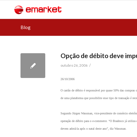
Blog
Opção de débito deve imp
/
outubro 26, 2006
26/10/2006
O cartão de débito é responsável por quase 50% das compras 
de uma plataforma que possibilite esse tipo de transação é re
Segundo Jürgen Wassman, vice-presidente de comércio eletrôni
operação de débito para o e-commerce. “O Bradesco já utiliza 
devem adotá-la após o natal deste ano”, diz Wassman.