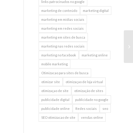
links patrocinados no google
marketing de conteúdo
marketing digital
marketing em midias sociais
marketing em redes sociais
marketing em sites de busca
Pa
marketing nas redes sociais
im
marketing no facebook
marketing online
mobile marketing
Otimizacao para sites de busca
otimizar site
otimizaçao de loja virtual
otimizaçao de site
otimização de sites
publicidade digital
publicidade no google
publicidade online
Redes sociais
seo
SEO otimizacao de site
vendas online