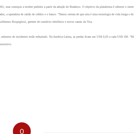
2001, mas começou a receber pedidos a partir da adoção do Bradesco. O objetivo da plataforma é oferecer o inte
or, a operadora de cartão de crédito e o banco. “Temos certeza de que esta é uma tecnologia de vida longa e de
Guilhermo Rospigliosi, gerente de comércio eletrônico e novos canais da Visa.
 números de incidentes estão reduzindo. Na América Latina, as perdas ficam em US$ 0,03 a cada US$ 100. “Há
 executivo.
0