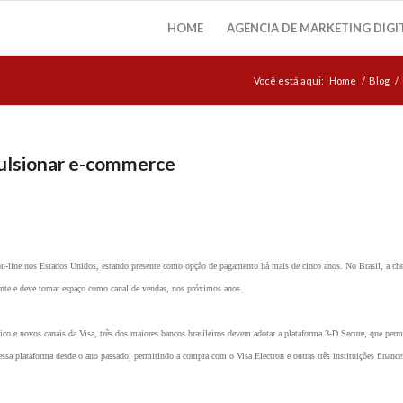
HOME
AGÊNCIA DE MARKETING DIGI
Você está aqui:
Home
/
Blog
/
ulsionar e-commerce
on-line nos Estados Unidos, estando presente como opção de pagamento há mais de cinco anos. No Brasil, a ch
cente e deve tomar espaço como canal de vendas, nos próximos anos.
co e novos canais da Visa, três dos maiores bancos brasileiros devem adotar a plataforma 3-D Secure, que perm
essa plataforma desde o ano passado, permitindo a compra com o Visa Electron e outras três instituições finance