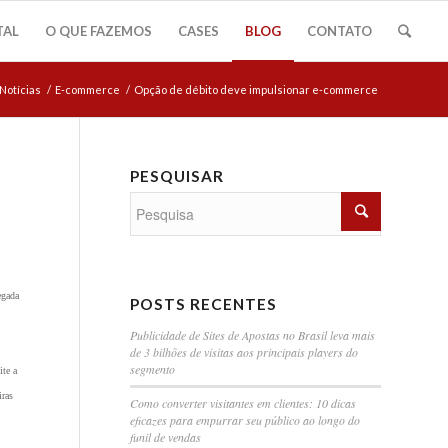
TAL
O QUE FAZEMOS
CASES
BLOG
CONTATO
Notícias
/
E-commerce
/
Opção de débito deve impulsionar e-commerce
PESQUISAR
egada
POSTS RECENTES
Publicidade de Sites de Apostas no Brasil leva mais
de 3 bilhões de visitas aos principais players do
segmento
ite a
iras
Como converter visitantes em clientes: 10 dicas
eficazes para empurrar seu público ao longo do
funil de vendas