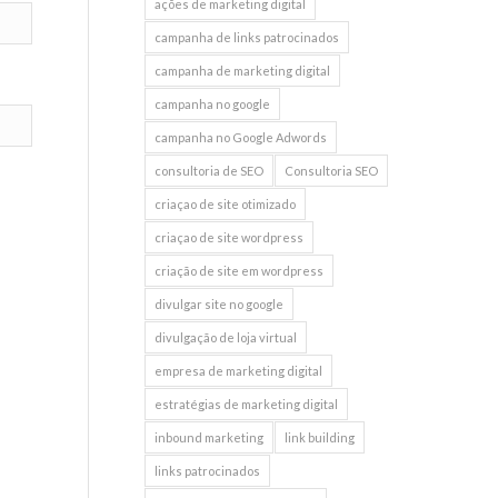
ações de marketing digital
campanha de links patrocinados
campanha de marketing digital
campanha no google
campanha no Google Adwords
consultoria de SEO
Consultoria SEO
criaçao de site otimizado
criaçao de site wordpress
criação de site em wordpress
divulgar site no google
divulgação de loja virtual
empresa de marketing digital
estratégias de marketing digital
inbound marketing
link building
links patrocinados