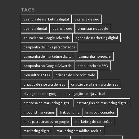
TAGS
agencia de marketing digital
agencia de seo
agencia digital
agencia seo
anunciar no google
anunciar no Google Adwords
ações de marketing digital
campanha de links patrocinados
campanha de marketing digital
campanha no google
campanha no Google Adwords
consultoria de SEO
Consultoria SEO
criaçao de site otimizado
criaçao de site wordpress
criação de site em wordpress
divulgar site no google
divulgação de loja virtual
empresa de marketing digital
estratégias de marketing digital
inbound marketing
link building
links patrocinados
links patrocinados no google
marketing de conteúdo
marketing digital
marketing em midias sociais