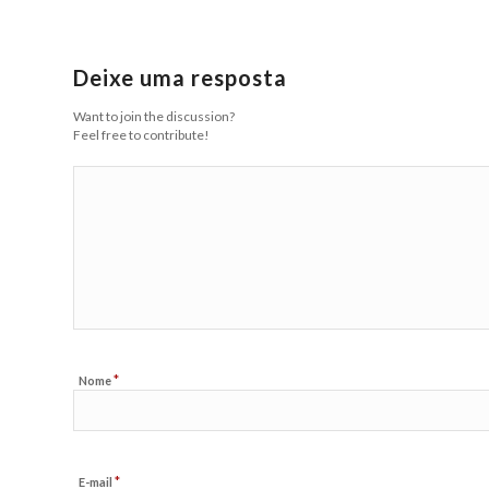
Deixe uma resposta
Want to join the discussion?
Feel free to contribute!
*
Nome
*
E-mail