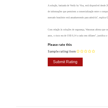
A solução, batizada de Verify by Visa, está disponível desde 
de informações que permitem a comercialização entre o comprad
mercado brasileiro está amadurecendo para adotá-la”, explica 
Com relação às soluções de segurança, Wassman afirma que os
anos, o risco era de US$ 0,14 a cada cem dólares”, justifica o
Please rate this
Sample rating item