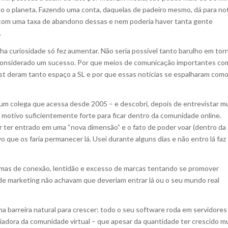
 o planeta. Fazendo uma conta, daquelas de padeiro mesmo, dá para no
om uma taxa de abandono dessas e nem poderia haver tanta gente
.
a curiosidade só fez aumentar. Não seria possível tanto barulho em tor
er considerado um sucesso. Por que meios de comunicação importantes c
 deram tanto espaço a SL e por que essas notícias se espalharam com
um colega que acessa desde 2005 – e descobri, depois de entrevistar m
otivo suficientemente forte para ficar dentro da comunidade online.
r ter entrado em uma “nova dimensão” e o fato de poder voar (dentro da
 que os faria permanecer lá. Usei durante alguns dias e não entro lá faz
lemas de conexão, lentidão e excesso de marcas tentando se promover
 de marketing não achavam que deveriam entrar lá ou o seu mundo real
a barreira natural para crescer: todo o seu software roda em servidores
riadora da comunidade virtual – que apesar da quantidade ter crescido mu