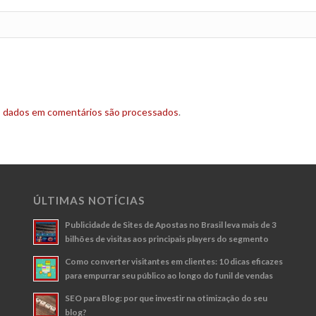
s dados em comentários são processados
.
ÚLTIMAS NOTÍCIAS
Publicidade de Sites de Apostas no Brasil leva mais de 3
bilhões de visitas aos principais players do segmento
Como converter visitantes em clientes: 10 dicas eficazes
para empurrar seu público ao longo do funil de vendas
SEO para Blog: por que investir na otimização do seu
blog?