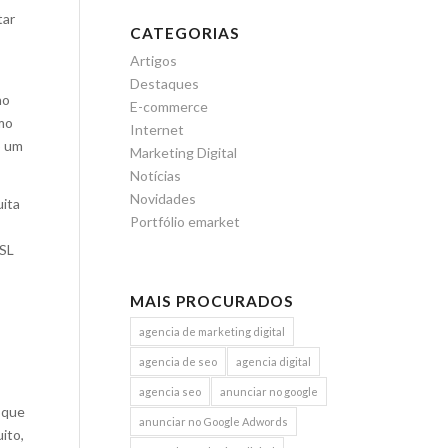
tar
CATEGORIAS
Artigos
Destaques
no
E-commerce
omo
Internet
o um
Marketing Digital
Notícias
Novidades
uita
Portfólio emarket
 SL
MAIS PROCURADOS
agencia de marketing digital
agencia de seo
agencia digital
agencia seo
anunciar no google
 que
anunciar no Google Adwords
ito,