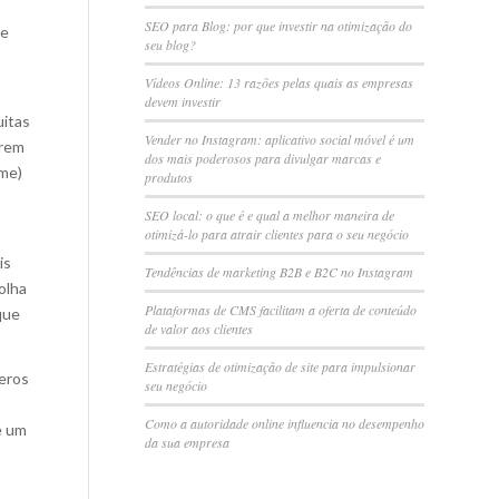
SEO para Blog: por que investir na otimização do
te
seu blog?
Vídeos Online: 13 razões pelas quais as empresas
devem investir
uitas
Vender no Instagram: aplicativo social móvel é um
arem
dos mais poderosos para divulgar marcas e
ame)
produtos
SEO local: o que é e qual a melhor maneira de
otimizá-lo para atrair clientes para o seu negócio
is
Tendências de marketing B2B e B2C no Instagram
olha
Plataformas de CMS facilitam a oferta de conteúdo
que
de valor aos clientes
Estratégias de otimização de site para impulsionar
meros
seu negócio
Como a autoridade online influencia no desempenho
e um
da sua empresa