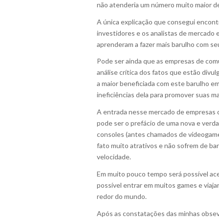
não atenderia um número muito maior 
A única explicação que consegui encont
investidores e os analistas de mercado e
aprenderam a fazer mais barulho com seu
Pode ser ainda que as empresas de com
análise crítica dos fatos que estão div
a maior beneficiada com este barulho em
ineficiências dela para promover suas ma
A entrada nesse mercado de empresas c
pode ser o prefácio de uma nova e verd
consoles (antes chamados de vídeogames
fato muito atrativos e não sofrem de ba
velocidade.
Em muito pouco tempo será possível aces
possível entrar em muitos games e viaj
redor do mundo.
Após as constatações das minhas obseva