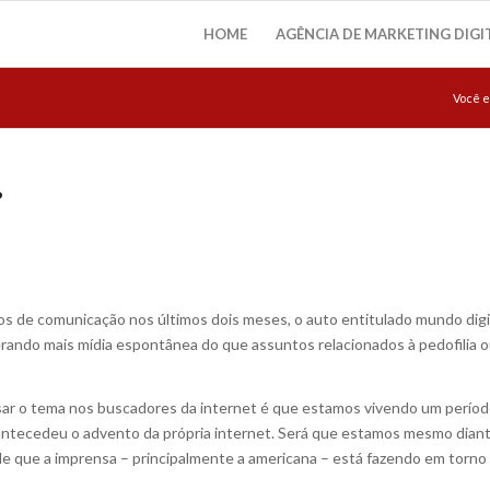
HOME
AGÊNCIA DE MARKETING DIGI
Você e
?
os de comunicação nos últimos dois meses, o auto entitulado mundo digi
rando mais mídia espontânea do que assuntos relacionados à pedofilia o
isar o tema nos buscadores da internet é que estamos vivendo um perío
 antecedeu o advento da própria internet. Será que estamos mesmo dian
de que a imprensa – principalmente a americana – está fazendo em torno