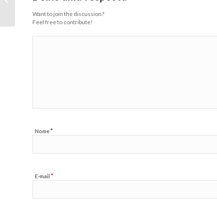
Internet
Want to join the discussion?
Feel free to contribute!
*
Nome
*
E-mail