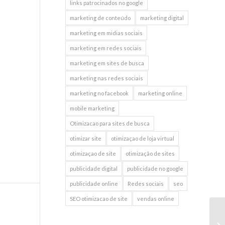
links patrocinados no google
marketing de conteúdo
marketing digital
marketing em midias sociais
marketing em redes sociais
marketing em sites de busca
marketing nas redes sociais
marketing no facebook
marketing online
mobile marketing
Otimizacao para sites de busca
otimizar site
otimizaçao de loja virtual
otimizaçao de site
otimização de sites
publicidade digital
publicidade no google
publicidade online
Redes sociais
seo
SEO otimizacao de site
vendas online
Or