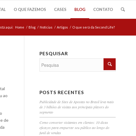
TAL
O QUE FAZEMOS
CASES
BLOG
CONTATO
stá aqui:
Home
/
Blog
/
Notícias
/
Artigos
/
O que será da Second Life?
PESQUISAR
tal
POSTS RECENTES
u ao
Publicidade de Sites de Apostas no Brasil leva mais
de 3 bilhões de visitas aos principais players do
segmento
do
te de
Como converter visitantes em clientes: 10 dicas
 da
eficazes para empurrar seu público ao longo do
funil de vendas