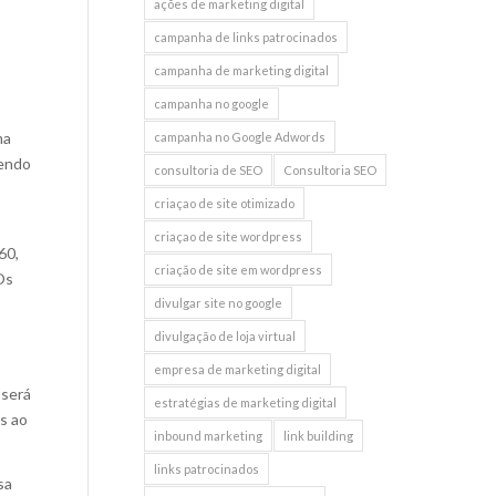
ações de marketing digital
campanha de links patrocinados
campanha de marketing digital
campanha no google
ma
campanha no Google Adwords
sendo
consultoria de SEO
Consultoria SEO
criaçao de site otimizado
criaçao de site wordpress
60,
criação de site em wordpress
Os
divulgar site no google
divulgação de loja virtual
empresa de marketing digital
 será
estratégias de marketing digital
s ao
inbound marketing
link building
links patrocinados
sa