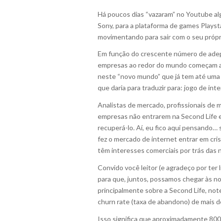
Há poucos dias “vazaram” no Youtube a
Sony, para a plataforma de games Playst
movimentando para sair com o seu própri
Em função do crescente número de adep
empresas ao redor do mundo começam a t
neste “novo mundo” que já tem até uma 
que daria para traduzir para: jogo de int
Analistas de mercado, profissionais de m
empresas não entrarem na Second Life el
recuperá-lo. Aí, eu fico aqui pensando…
fez o mercado de internet entrar em cri
têm interesses comerciais por trás das n
Convido você leitor (e agradeço por ter l
para que, juntos, possamos chegar às no
principalmente sobre a Second Life, not
churn rate (taxa de abandono) de mais 
Isso significa que aproximadamente 800 