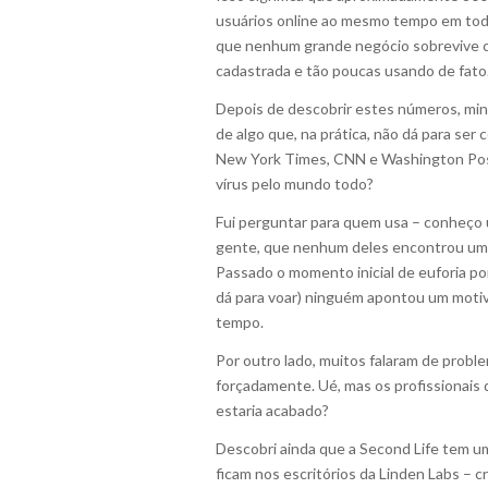
usuários online ao mesmo tempo em todo
que nenhum grande negócio sobrevive c
cadastrada e tão poucas usando de fato
Depois de descobrir estes números, minh
de algo que, na prática, não dá para s
New York Times, CNN e Washington Post
vírus pelo mundo todo?
Fui perguntar para quem usa – conheço 
gente, que nenhum deles encontrou um m
Passado o momento inicial de euforia po
dá para voar) ninguém apontou um motivo
tempo.
Por outro lado, muitos falaram de prob
forçadamente. Ué, mas os profissionais
estaria acabado?
Descobri ainda que a Second Life tem um
ficam nos escritórios da Linden Labs – c