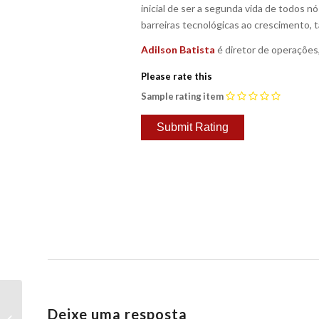
inicial de ser a segunda vida de todos 
barreiras tecnológicas ao crescimento, 
Adilson Batista
é diretor de operações
Please rate this
Sample rating item
Philips comemora crescimento na
Deixe uma resposta