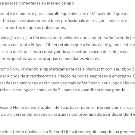
de pessoas conectadas ao mesmo tempo.
rar até o momento para o barulho que ainda se está fazendo é que os
stão cada vez mais virando bons profissionais de relações públicas e
s produtos do que os publicitários.
unicação estejam tão ávidas por novidades que sequer estão fazendo u
ulgando com tanta ênfase. Observei ainda que a indústria de games está 
 torno da SL pois está conseguindo aproveitar o vácuo deixado pelas
iores apostas: as suas próprias comunidades virtuais.
omo Sony, Nintendo e hipoteticamente até a Microsoft com seu Xbox 3
adeira onda de investimentos e criação de novas empresas e empregos. 
) destas empresas estão cada vez mais sofisticados, seus jogos são de
rreiras tecnológicas como as da SL para se expandirem numa grande
sar o Home da Sony e, além de voar, bater papo e interagir com marcas,
ar para diversas dimensões construídas por programadores independente
ções tenho dúvidas se a Second Life vai conseguir cumprir sua promes