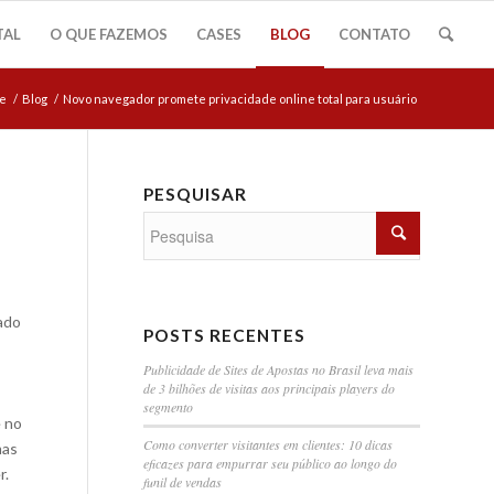
TAL
O QUE FAZEMOS
CASES
BLOG
CONTATO
e
/
Blog
/
Novo navegador promete privacidade online total para usuário
PESQUISAR
ado
POSTS RECENTES
Publicidade de Sites de Apostas no Brasil leva mais
de 3 bilhões de visitas aos principais players do
segmento
e no
Como converter visitantes em clientes: 10 dicas
mas
eficazes para empurrar seu público ao longo do
r.
funil de vendas