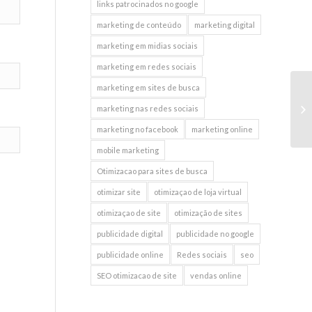
links patrocinados no google
marketing de conteúdo
marketing digital
marketing em midias sociais
marketing em redes sociais
marketing em sites de busca
A 
marketing nas redes sociais
marketing no facebook
marketing online
mobile marketing
Otimizacao para sites de busca
otimizar site
otimizaçao de loja virtual
otimizaçao de site
otimização de sites
publicidade digital
publicidade no google
publicidade online
Redes sociais
seo
SEO otimizacao de site
vendas online