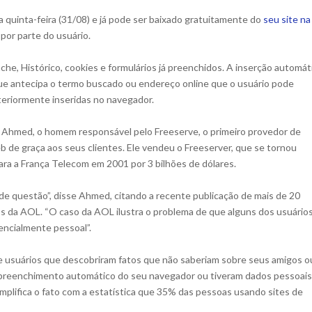
 quinta-feira (31/08) e já pode ser baixado gratuitamente do
seu site na
 por parte do usuário.
e, Histórico, cookies e formulários já preenchidos. A inserção automát
ue antecipa o termo buscado ou endereço online que o usuário pode
teriormente inseridas no navegador.
z Ahmed, o homem responsável pelo Freeserve, o primeiro provedor de
eb de graça aos seus clientes. Ele vendeu o Freeserver, que se tornou
ara a França Telecom em 2001 por 3 bilhões de dólares.
de questão”, disse Ahmed, citando a recente publicação de mais de 20
s da AOL. “O caso da AOL ilustra o problema de que alguns dos usuário
encialmente pessoal”.
e usuários que descobriram fatos que não saberiam sobre seus amigos o
u preenchimento automático do seu navegador ou tiveram dados pessoais
plifica o fato com a estatística que 35% das pessoas usando sites de