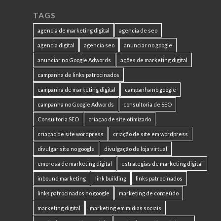
TAGS
agencia de marketing digital
agencia de seo
agencia digital
agencia seo
anunciar no google
anunciar no Google Adwords
ações de marketing digital
campanha de links patrocinados
campanha de marketing digital
campanha no google
campanha no Google Adwords
consultoria de SEO
Consultoria SEO
criaçao de site otimizado
criaçao de site wordpress
criação de site em wordpress
divulgar site no google
divulgação de loja virtual
empresa de marketing digital
estratégias de marketing digital
inbound marketing
link building
links patrocinados
links patrocinados no google
marketing de conteúdo
marketing digital
marketing em midias sociais