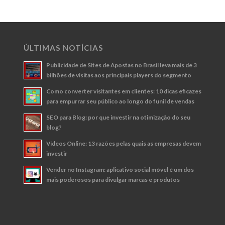
ÚLTIMAS NOTÍCIAS
Publicidade de Sites de Apostas no Brasil leva mais de 3
bilhões de visitas aos principais players do segmento
Como converter visitantes em clientes: 10 dicas eficazes
para empurrar seu público ao longo do funil de vendas
SEO para Blog: por que investir na otimização do seu
blog?
Vídeos Online: 13 razões pelas quais as empresas devem
investir
Vender no Instagram: aplicativo social móvel é um dos
mais poderosos para divulgar marcas e produtos