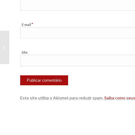
*
E-mail
HP lança PDA fone no Brasil
Site
Este site utiliza o Akismet para reduzir spam.
Saiba como seu