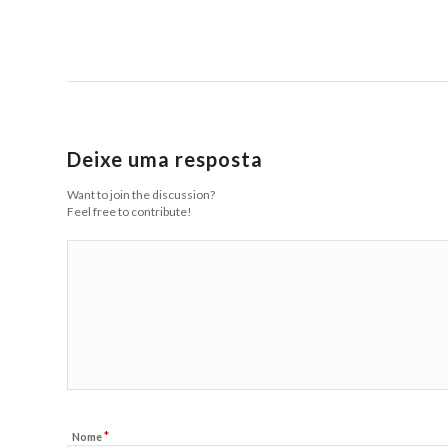
Deixe uma resposta
Want to join the discussion?
Feel free to contribute!
*
Nome