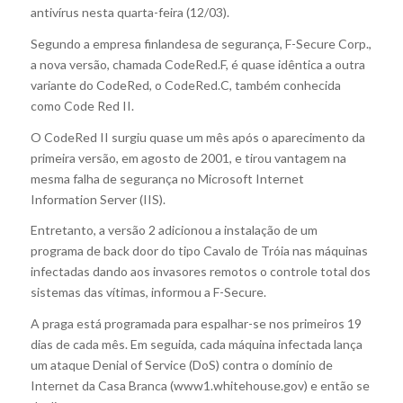
antivírus nesta quarta-feira (12/03).
Segundo a empresa finlandesa de segurança, F-Secure Corp.,
a nova versão, chamada CodeRed.F, é quase idêntica a outra
variante do CodeRed, o CodeRed.C, também conhecida
como Code Red II.
O CodeRed II surgiu quase um mês após o aparecimento da
primeira versão, em agosto de 2001, e tirou vantagem na
mesma falha de segurança no Microsoft Internet
Information Server (IIS).
Entretanto, a versão 2 adicionou a instalação de um
programa de back door do tipo Cavalo de Tróia nas máquinas
infectadas dando aos invasores remotos o controle total dos
sistemas das vítimas, informou a F-Secure.
A praga está programada para espalhar-se nos primeiros 19
dias de cada mês. Em seguida, cada máquina infectada lança
um ataque Denial of Service (DoS) contra o domínio de
Internet da Casa Branca (www1.whitehouse.gov) e então se