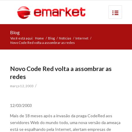
Blog
Você está aqui:
Home
/
Blog
/
Notícias
/
Internet
/
Novo Code Red volta a assombrar as redes
Novo Code Red volta a assombrar as
redes
/
março 12, 2003
12/03/2003
Mais de 18 meses após a invasão da praga CodeRed aos
servidores Web do mundo todo, uma nova versão da ameaça
está se espalhando pela Internet, alertam empresas de