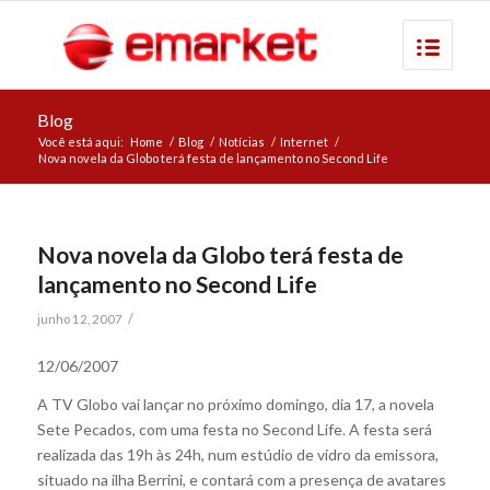
Blog
Você está aqui:
Home
/
Blog
/
Notícias
/
Internet
/
Nova novela da Globo terá festa de lançamento no Second Life
Nova novela da Globo terá festa de
lançamento no Second Life
/
junho 12, 2007
12/06/2007
A TV Globo vai lançar no próximo domingo, dia 17, a novela
Sete Pecados, com uma festa no Second Life. A festa será
realizada das 19h às 24h, num estúdio de vidro da emissora,
situado na ilha Berrini, e contará com a presença de avatares