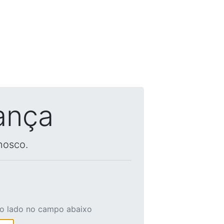
ança
nosco.
ao lado no campo abaixo