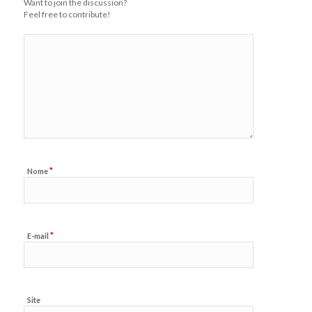
Want to join the discussion?
Feel free to contribute!
*
Nome
*
E-mail
Site