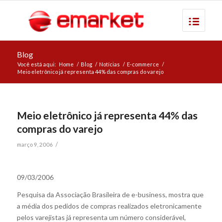
Blog
Você está aqui:
Home
/
Blog
/
Notícias
/
E-commerce
/
Meio eletrônico já representa 44% das compras do varejo
Meio eletrônico já representa 44% das
compras do varejo
/
março 9, 2006
09/03/2006
Pesquisa da Associação Brasileira de e-business, mostra que
a média dos pedidos de compras realizados eletronicamente
pelos varejistas já representa um número considerável,