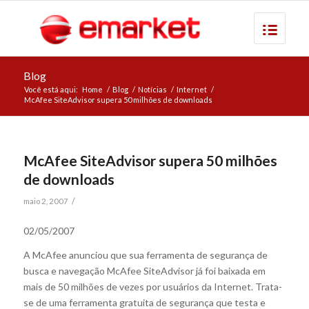
Blog
Você está aqui:
Home
/
Blog
/
Notícias
/
Internet
/
McAfee SiteAdvisor supera 50 milhões de downloads
McAfee SiteAdvisor supera 50 milhões
de downloads
/
maio 2, 2007
02/05/2007
A McAfee anunciou que sua ferramenta de segurança de
busca e navegação McAfee SiteAdvisor já foi baixada em
mais de 50 milhões de vezes por usuários da Internet. Trata-
se de uma ferramenta gratuita de segurança que testa e