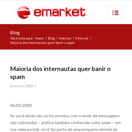
Blog
Você está aqui:
Home
/
Blog
/
Notícias
/
Internet
/
Maioria dos internautas quer banir o spam
Maioria dos internautas quer banir o
spam
/
janeiro 6, 2003
06/01/2003
Se você ainda não se incomodou com o envio de mensagens
não solicitadas – prática também conhecida como spam – em
sua caixa postal, você faz parte de uma pequena minoria de