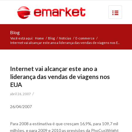
Blog
Você está aqui:
Home
/
Blog
/
Notícias
/
E-commerce
/
Internet vai alcançar este ano a liderança das vendas de viagens nos E...
Internet vai alcançar este ano a
liderança das vendas de viagens nos
EUA
/
abril 26, 2007
26/04/2007
Para 2008 a estimativa é que cresçam 16,9%, para 109,7 mil
milhões, e para 2009 e 2010 as previsões da PhoCusWright