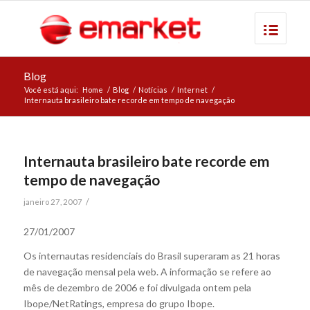
Blog
Você está aqui:
Home
/
Blog
/
Notícias
/
Internet
/
Internauta brasileiro bate recorde em tempo de navegação
Internauta brasileiro bate recorde em
tempo de navegação
/
janeiro 27, 2007
27/01/2007
Os internautas residenciais do Brasil superaram as 21 horas
de navegação mensal pela web. A informação se refere ao
mês de dezembro de 2006 e foi divulgada ontem pela
Ibope/NetRatings, empresa do grupo Ibope.