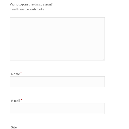
Want to join the discussion?
Feel free to contribute!
*
Nome
*
E-mail
Site