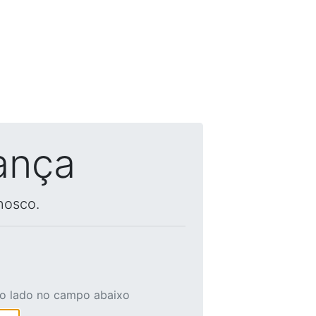
ança
nosco.
ao lado no campo abaixo