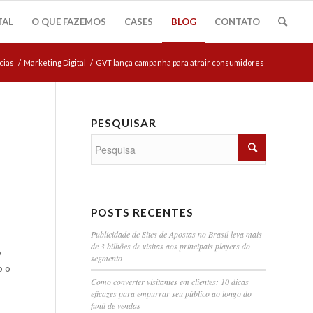
TAL
O QUE FAZEMOS
CASES
BLOG
CONTATO
cias
/
Marketing Digital
/
GVT lança campanha para atrair consumidores
PESQUISAR
POSTS RECENTES
Publicidade de Sites de Apostas no Brasil leva mais
de 3 bilhões de visitas aos principais players do
o
segmento
o o
Como converter visitantes em clientes: 10 dicas
eficazes para empurrar seu público ao longo do
funil de vendas