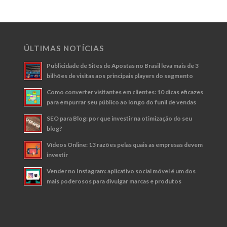
ÚLTIMAS NOTÍCIAS
Publicidade de Sites de Apostas no Brasil leva mais de 3
bilhões de visitas aos principais players do segmento
Como converter visitantes em clientes: 10 dicas eficazes
para empurrar seu público ao longo do funil de vendas
SEO para Blog: por que investir na otimização do seu
blog?
Vídeos Online: 13 razões pelas quais as empresas devem
investir
Vender no Instagram: aplicativo social móvel é um dos
mais poderosos para divulgar marcas e produtos