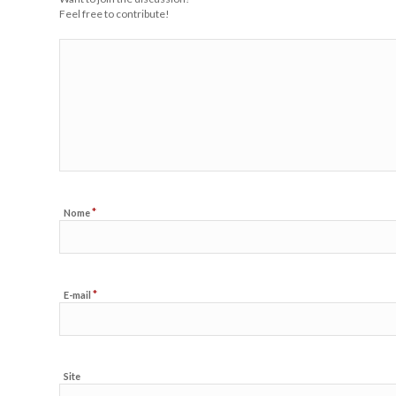
Feel free to contribute!
*
Nome
*
E-mail
Site