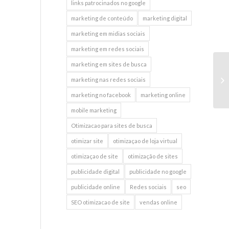
links patrocinados no google
marketing de conteúdo
marketing digital
marketing em midias sociais
marketing em redes sociais
marketing em sites de busca
25
marketing nas redes sociais
th
marketing no facebook
marketing online
mobile marketing
Otimizacao para sites de busca
otimizar site
otimizaçao de loja virtual
otimizaçao de site
otimização de sites
publicidade digital
publicidade no google
publicidade online
Redes sociais
seo
SEO otimizacao de site
vendas online