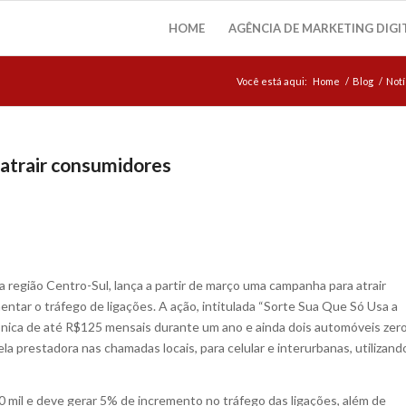
HOME
AGÊNCIA DE MARKETING DIGI
Você está aqui:
Home
/
Blog
/
Notí
atrair consumidores
a região Centro-Sul, lança a partir de março uma campanha para atrair
mentar o tráfego de ligações. A ação, intitulada “Sorte Sua Que Só Usa a
ônica de até R$125 mensais durante um ano e ainda dois automóveis zer
a prestadora nas chamadas locais, para celular e interurbanas, utilizand
mil e deve gerar 5% de incremento no tráfego das ligações, além de