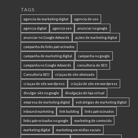
TAGS
agencia de marketing digital
agencia de seo
agencia digital
agencia seo
anunciar no google
anunciar no Google Adwords
ações de marketing digital
campanha de links patrocinados
campanha de marketing digital
campanha no google
campanha no Google Adwords
consultoria de SEO
Consultoria SEO
criaçao de site otimizado
criaçao de site wordpress
criação de site em wordpress
divulgar site no google
divulgação de loja virtual
empresa de marketing digital
estratégias de marketing digital
inbound marketing
link building
links patrocinados
links patrocinados no google
marketing de conteúdo
marketing digital
marketing em midias sociais