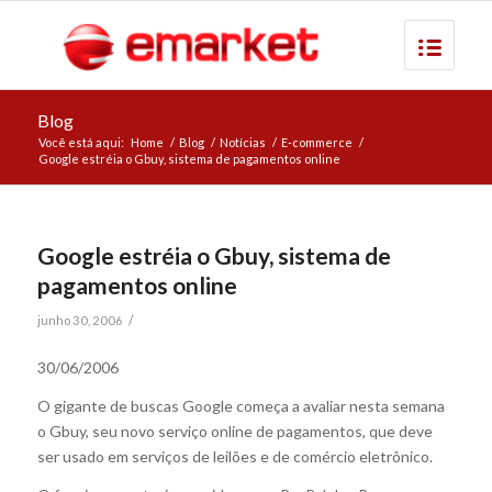
Blog
Você está aqui:
Home
/
Blog
/
Notícias
/
E-commerce
/
Google estréia o Gbuy, sistema de pagamentos online
Google estréia o Gbuy, sistema de
pagamentos online
/
junho 30, 2006
30/06/2006
O gigante de buscas Google começa a avaliar nesta semana
o Gbuy, seu novo serviço online de pagamentos, que deve
ser usado em serviços de leilões e de comércio eletrônico.