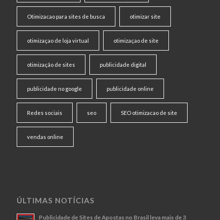
Otimizacao para sites de busca
otimizar site
otimizaçao de loja virtual
otimizaçao de site
otimização de sites
publicidade digital
publicidade no google
publicidade online
Redes sociais
seo
SEO otimizacao de site
vendas online
ÚLTIMAS NOTÍCIAS
Publicidade de Sites de Apostas no Brasil leva mais de 3