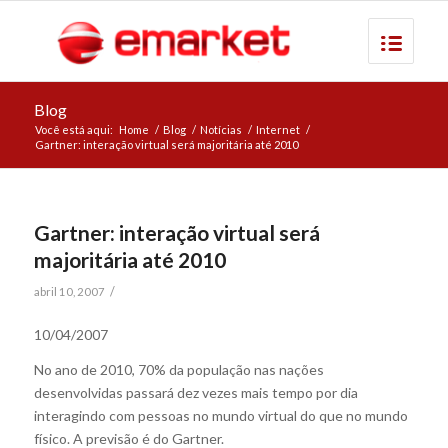
Blog
Você está aqui:
Home
/
Blog
/
Notícias
/
Internet
/
Gartner: interação virtual será majoritária até 2010
Gartner: interação virtual será
majoritária até 2010
/
abril 10, 2007
10/04/2007
No ano de 2010, 70% da população nas nações
desenvolvidas passará dez vezes mais tempo por dia
interagindo com pessoas no mundo virtual do que no mundo
físico. A previsão é do Gartner.