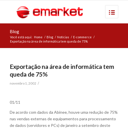
Blog
Você está aqui:
Home
/
Blog
/
Notícias
/
E-commerce
/
Exportação na área de informática tem queda de 75%
Exportação na área de informática tem
queda de 75%
/
novembro 1, 2002
01/11
De acordo com dados da Abinee, houve uma redução de 75%
nas vendas externas de equipamentos para processamento
de dados (servidores e PCs) de janeiro a setembro deste