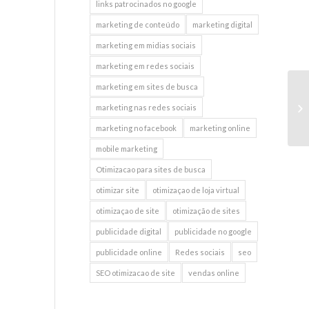
links patrocinados no google
marketing de conteúdo
marketing digital
marketing em midias sociais
marketing em redes sociais
marketing em sites de busca
Fe
marketing nas redes sociais
te
marketing no facebook
marketing online
mobile marketing
Otimizacao para sites de busca
otimizar site
otimizaçao de loja virtual
otimizaçao de site
otimização de sites
publicidade digital
publicidade no google
publicidade online
Redes sociais
seo
SEO otimizacao de site
vendas online