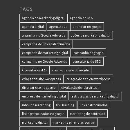
TAGS
agencia de marketing digital
agencia de seo
agencia digital
agencia seo
anunciar no google
anunciar no Google Adwords
ações de marketing digital
campanha de links patrocinados
campanha de marketing digital
campanha no google
campanha no Google Adwords
consultoria de SEO
Consultoria SEO
criaçao de site otimizado
criaçao de site wordpress
criação de site em wordpress
divulgar site no google
divulgação de loja virtual
empresa de marketing digital
estratégias de marketing digital
inbound marketing
link building
links patrocinados
links patrocinados no google
marketing de conteúdo
marketing digital
marketing em midias sociais