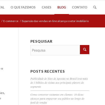
TAL
O QUE FAZEMOS
CASES
BLOG
CONTATO
/
E-commerce
/
Expansão das vendas on-line alcança o setor imobiliário
PESQUISAR
o e
POSTS RECENTES
Publicidade de Sites de Apostas no Brasil leva mais
de 3 bilhões de visitas aos principais players do
segmento
ões,
Como converter visitantes em clientes: 10 dicas
e
eficazes para empurrar seu público ao longo do
funil de vendas