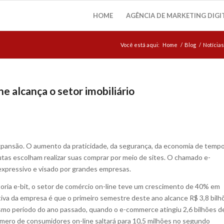
HOME
AGÊNCIA DE MARKETING DIGI
Você está aqui:
Home
/
Blog
/
Notícias
e alcança o setor imobiliário
expansão. O aumento da praticidade, da segurança, da economia de temp
tas escolham realizar suas comprar por meio de sites. O chamado e-
xpressivo e visado por grandes empresas.
oria e-bit, o setor de comércio on-line teve um crescimento de 40% em
iva da empresa é que o primeiro semestre deste ano alcance R$ 3,8 bilh
o período do ano passado, quando o e-commerce atingiu 2,6 bilhões d
úmero de consumidores on-line saltará para 10,5 milhões no segundo