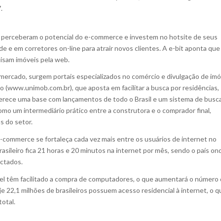
.
á perceberam o potencial do e-commerce e investem no hotsite de seus
 e em corretores on-line para atrair novos clientes. A e-bit aponta que
sam imóveis pela web.
mercado, surgem portais especializados no comércio e divulgação de imó
io (www.unimob.com.br), que aposta em facilitar a busca por residências,
 oferece uma base com lançamentos de todo o Brasil e um sistema de busc
omo um intermediário prático entre a construtora e o comprador final,
s do setor.
e-commerce se fortaleça cada vez mais entre os usuários de internet no
asileiro fica 21 horas e 20 minutos na internet por mês, sendo o país on
ctados.
el têm facilitado a compra de computadores, o que aumentará o número
oje 22,1 milhões de brasileiros possuem acesso residencial à internet, o q
otal.