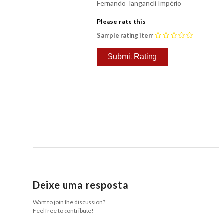
Fernando Tanganeli Império
Please rate this
Sample rating item
Deixe uma resposta
Want to join the discussion?
Feel free to contribute!