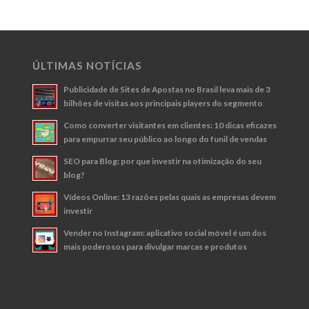
ÚLTIMAS NOTÍCIAS
Publicidade de Sites de Apostas no Brasil leva mais de 3
bilhões de visitas aos principais players do segmento
Como converter visitantes em clientes: 10 dicas eficazes
para empurrar seu público ao longo do funil de vendas
SEO para Blog: por que investir na otimização do seu
blog?
Vídeos Online: 13 razões pelas quais as empresas devem
investir
Vender no Instagram: aplicativo social móvel é um dos
mais poderosos para divulgar marcas e produtos