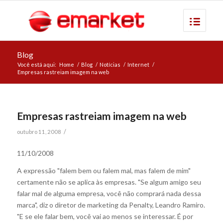
Blog
Você está aqui:
Home
/
Blog
/
Notícias
/
Internet
/
Empresas rastreiam imagem na web
Empresas rastreiam imagem na web
/
outubro 11, 2008
11/10/2008
A expressão "falem bem ou falem mal, mas falem de mim"
certamente não se aplica às empresas. "Se algum amigo seu
falar mal de alguma empresa, você não comprará nada dessa
marca", diz o diretor de marketing da Penalty, Leandro Ramiro.
"E se ele falar bem, você vai ao menos se interessar. É por