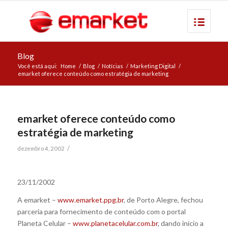
Blog
Você está aqui:
Home
/
Blog
/
Notícias
/
Marketing Digital
/
emarket oferece conteúdo como estratégia de marketing
emarket oferece conteúdo como
estratégia de marketing
/
dezembro 4, 2002
23/11/2002
A emarket –
www.emarket.ppg.br
, de Porto Alegre, fechou
parceria para fornecimento de conteúdo com o portal
Planeta Celular –
www.planetacelular.com.br
, dando início a