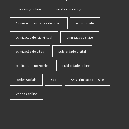
marketing online
mobile marketing
Otimizacao para sites de busca
otimizar site
otimizaçao de loja virtual
otimizaçao de site
otimização de sites
publicidade digital
publicidade no google
publicidade online
Redes sociais
seo
SEO otimizacao de site
vendas online